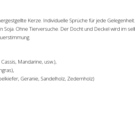
shit
go
weiter
hergestgellte Kerze. Individuelle Sprüche für jede Gelegenhei
Menge
kein Soja. Ohne Tierversuche. Der Docht und Deckel wird im se
euerstimmung.
Cassis, Mandarine, usw.),
ngras),
belkiefer, Geranie, Sandelholz, Zedernholz)