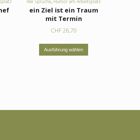
splatz
Alle Sprüche
,
Humor am Arbeitsplatz
hef
ein Ziel ist ein Traum
mit Termin
CHF
26,70
Dieses
Dieses
Ausführung wählen
Produkt
Produkt
weist
weist
mehrere
mehrere
Varianten
Varianten
auf.
auf.
Die
Die
Optionen
Optionen
können
können
auf
auf
der
der