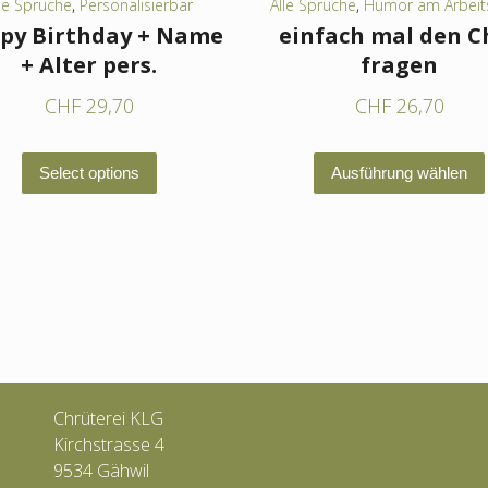
le Sprüche
,
Personalisierbar
Alle Sprüche
,
Humor am Arbeit
py Birthday + Name
einfach mal den C
+ Alter pers.
fragen
CHF
29,70
CHF
26,70
Dieses
Select options
Ausführung wählen
Produkt
weist
mehrere
Varianten
auf.
Die
Optionen
können
Chrüterei KLG
auf
Kirchstrasse 4
der
9534 Gähwil