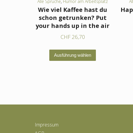
Alle Sprüche
,
Humor am Arbeitsplatz
Al
Wie viel Kaffee hast du
Hap
schon getrunken? Put
your hands up in the air
CHF
26,70
Dieses
Ausführung wählen
Produkt
weist
mehrere
Varianten
auf.
Die
Optionen
können
Impressum
auf