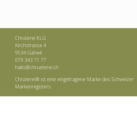
Chrüterei KLG
Kirchstrasse 4
9534 Gähwil
079 343 71 77
hallo@chrueterei.ch
Chrüterei® ist eine eingetragene Marke des Schweizer
Markenregisters.