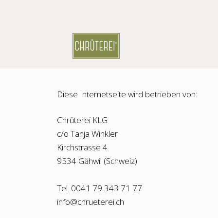
Skip
to
content
Diese Internetseite wird betrieben von:
Chrüterei KLG
c/o Tanja Winkler
Kirchstrasse 4
9534 Gähwil (Schweiz)
Tel. 0041 79 343 71 77
info@chrueterei.ch