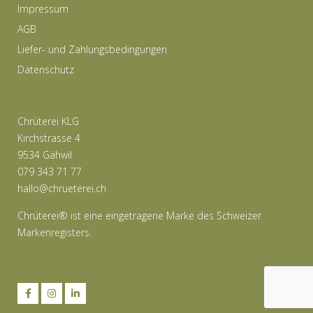
Impressum
Die
AGB
Optionen
Liefer- und Zahlungsbedingungen
können
Datenschutz
auf
der
Produktseite
Chrüterei KLG
gewählt
Kirchstrasse 4
werden
9534 Gähwil
079 343 71 77
hallo@chrueterei.ch
Chrüterei® ist eine eingetragene Marke des Schweizer
Markenregisters.