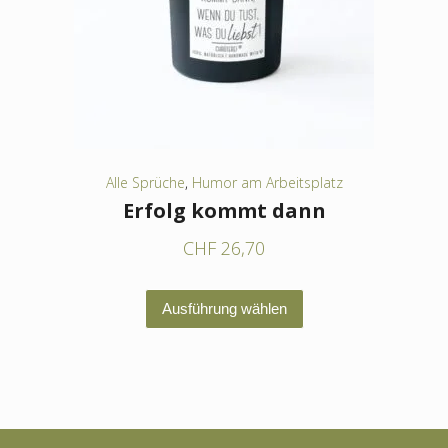
können
auf
der
Produktseite
gewählt
werden
Alle Sprüche
,
Humor am Arbeitsplatz
Erfolg kommt dann
CHF
26,70
Dieses
Ausführung wählen
Produkt
weist
mehrere
Varianten
auf.