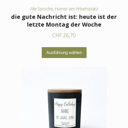
werden
Alle Sprüche
,
Humor am Arbeitsplatz
die gute Nachricht ist: heute ist der
letzte Montag der Woche
CHF
26,70
Dieses
Ausführung wählen
Produkt
weist
mehrere
Varianten
auf.
Die
Optionen
können
auf