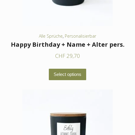
der
Produktseite
gewählt
werden
Alle Sprüche
,
Personalisierbar
Happy Birthday + Name + Alter pers.
CHF
29,70
Dieses
Select options
Produkt
weist
mehrere
Varianten
auf.
Die
Optionen