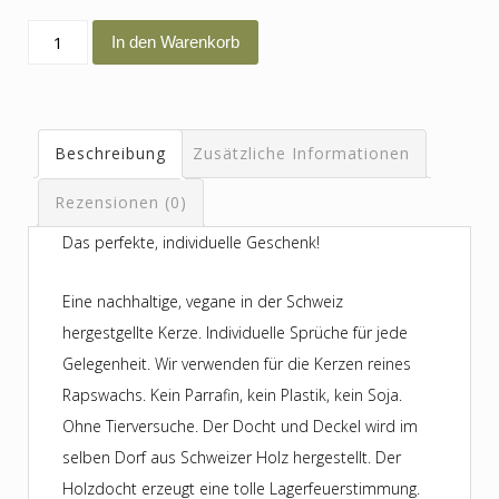
ich
In den Warenkorb
bin
nur
einen
Beschreibung
Zusätzliche Informationen
Kaffee
davon
Rezensionen (0)
entfernt
Das perfekte, individuelle Geschenk!
gut
drauf
Eine nachhaltige, vegane in der Schweiz
zu
hergestgellte Kerze. Individuelle Sprüche für jede
sein
Gelegenheit. Wir verwenden für die Kerzen reines
Menge
Rapswachs. Kein Parrafin, kein Plastik, kein Soja.
Ohne Tierversuche. Der Docht und Deckel wird im
selben Dorf aus Schweizer Holz hergestellt. Der
Holzdocht erzeugt eine tolle Lagerfeuerstimmung.