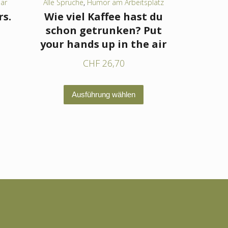
bar
Alle Sprüche
,
Humor am Arbeitsplatz
s.
Wie viel Kaffee hast du
schon getrunken? Put
your hands up in the air
CHF
26,70
eses
odukt
Dieses
ist
Ausführung wählen
Produkt
hrere
weist
rianten
mehrere
.
Varianten
e
auf.
tionen
Die
nnen
Optionen
f
können
r
auf
oduktseite