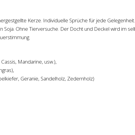
hergestgellte Kerze. Individuelle Sprüche für jede Gelegenhei
kein Soja. Ohne Tierversuche. Der Docht und Deckel wird im se
euerstimmung.
Cassis, Mandarine, usw.),
ngras),
belkiefer, Geranie, Sandelholz, Zedernholz)