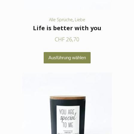
gewählt
werden
Alle Sprüche
,
Liebe
Life is better with you
CHF
26,70
Dieses
Ausführung wählen
Produkt
weist
mehrere
Varianten
auf.
Die
Optionen
können
auf