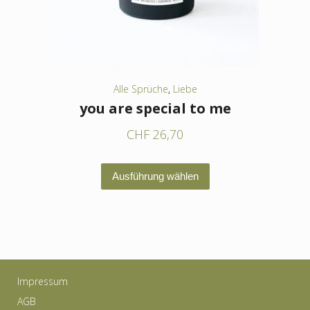
der
Produktseite
gewählt
werden
Alle Sprüche
,
Liebe
you are special to me
CHF
26,70
Dieses
Ausführung wählen
Produkt
weist
mehrere
Varianten
auf.
Impressum
Die
AGB
Optionen