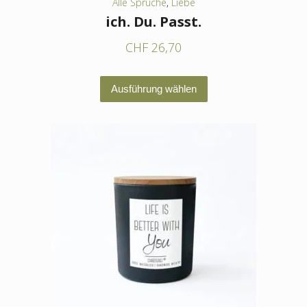
Alle Sprüche
,
Liebe
ich. Du. Passt.
CHF
26,70
Dieses
Ausführung wählen
Produkt
weist
mehrere
Varianten
auf.
Die
Optionen
können
auf
der
Produktseite