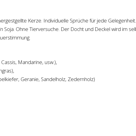
hergestgellte Kerze. Individuelle Sprüche für jede Gelegenhei
kein Soja. Ohne Tierversuche. Der Docht und Deckel wird im se
euerstimmung.
Cassis, Mandarine, usw.),
ngras),
belkiefer, Geranie, Sandelholz, Zedernholz)