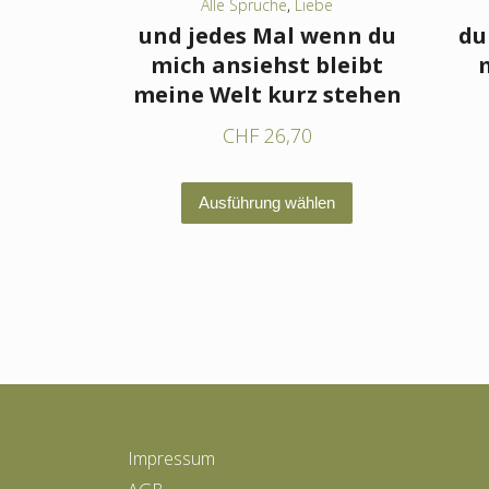
Alle Sprüche
,
Liebe
und jedes Mal wenn du
du
mich ansiehst bleibt
m
meine Welt kurz stehen
CHF
26,70
Dieses
Ausführung wählen
Produkt
weist
mehrere
Varianten
auf.
Die
Optionen
können
Impressum
auf