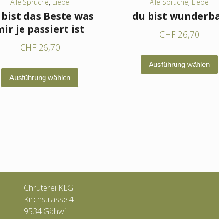
Alle Sprüche
,
Liebe
Alle Sprüche
,
Liebe
 bist das Beste was
du bist wunderb
ir je passiert ist
CHF
26,70
CHF
26,70
Ausführung wählen
Dieses
Ausführung wählen
Produkt
weist
mehrere
Varianten
auf.
Die
Optionen
können
Chrüterei KLG
auf
Kirchstrasse 4
der
9534 Gähwil