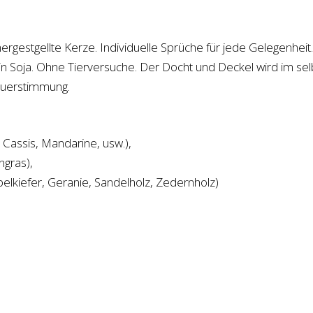
hergestgellte Kerze. Individuelle Sprüche für jede Gelegenhei
kein Soja. Ohne Tierversuche. Der Docht und Deckel wird im se
euerstimmung.
Cassis, Mandarine, usw.),
ngras),
belkiefer, Geranie, Sandelholz, Zedernholz)