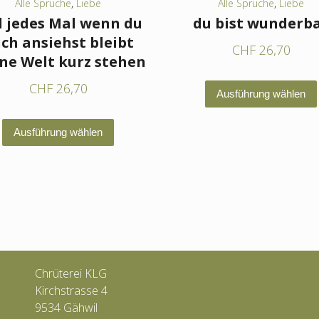
Alle Sprüche
,
Liebe
Alle Sprüche
,
Liebe
 jedes Mal wenn du
du bist wunderb
ch ansiehst bleibt
CHF
26,70
ne Welt kurz stehen
CHF
26,70
Ausführung wählen
Dieses
Ausführung wählen
Produkt
weist
mehrere
Varianten
auf.
Die
Optionen
Chrüterei KLG
können
Kirchstrasse 4
auf
9534 Gähwil