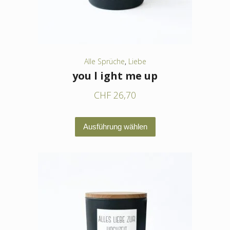
der
Produktseite
gewählt
werden
Alle Sprüche
,
Liebe
you l ight me up
CHF
26,70
Dieses
Ausführung wählen
Produkt
weist
mehrere
Varianten
auf.
Die
Optionen