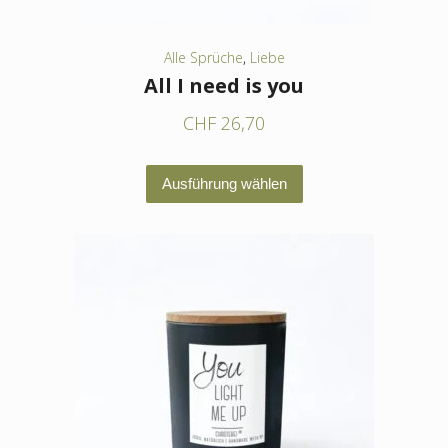
gewählt
werden
Alle Sprüche
,
Liebe
All I need is you
CHF
26,70
Dieses
Ausführung wählen
Produkt
weist
mehrere
Varianten
auf.
Die
Optionen
können
auf