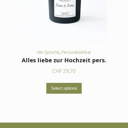
können
auf
der
Produktseite
gewählt
werden
Alle Sprüche
,
Personalisierbar
Alles liebe zur Hochzeit pers.
CHF
29,70
Dieses
Select options
Produkt
weist
mehrere
Varianten
auf.