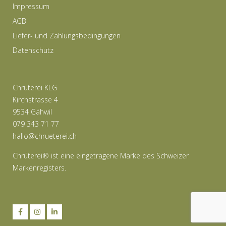
Impressum
Die
AGB
Optionen
Liefer- und Zahlungsbedingungen
können
Datenschutz
auf
der
Produktseite
Chrüterei KLG
gewählt
Kirchstrasse 4
werden
9534 Gähwil
079 343 71 77
hallo@chrueterei.ch
Chrüterei® ist eine eingetragene Marke des Schweizer
Markenregisters.