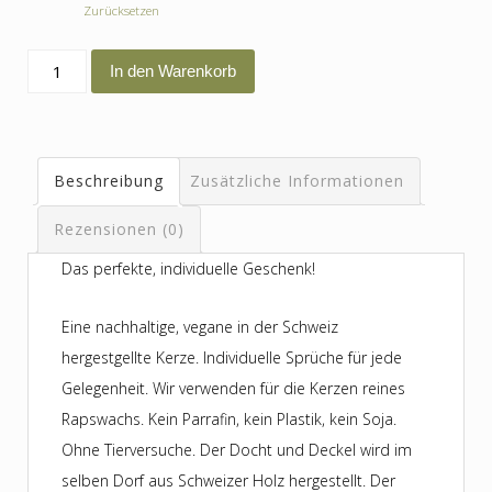
Zurücksetzen
Ich
In den Warenkorb
würde
dich
auch
Beschreibung
Zusätzliche Informationen
umarmen
wenn
Rezensionen (0)
du
Das perfekte, individuelle Geschenk!
ein
Kaktus
Eine nachhaltige, vegane in der Schweiz
wärst
hergestgellte Kerze. Individuelle Sprüche für jede
und
Gelegenheit. Wir verwenden für die Kerzen reines
ich
Rapswachs. Kein Parrafin, kein Plastik, kein Soja.
ein
Ohne Tierversuche. Der Docht und Deckel wird im
Luftballon
selben Dorf aus Schweizer Holz hergestellt. Der