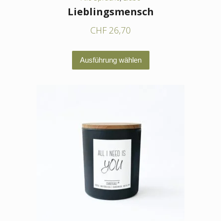
Lieblingsmensch
CHF
26,70
Dieses
Ausführung wählen
Produkt
weist
mehrere
Varianten
auf.
Die
Optionen
können
auf
der
Produktseite