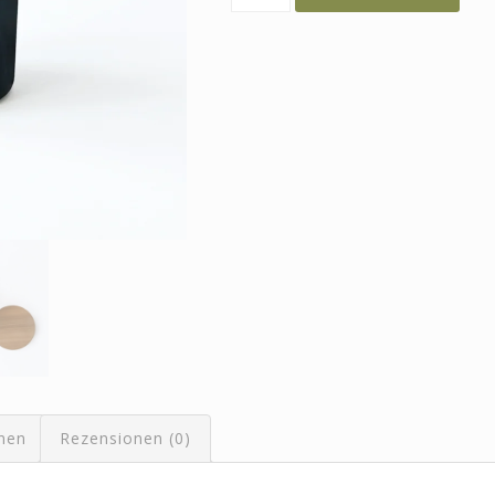
Du.
Passt.
Menge
onen
Rezensionen (0)