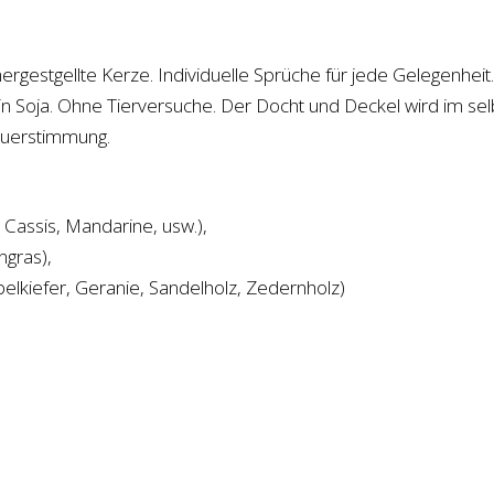
hergestgellte Kerze. Individuelle Sprüche für jede Gelegenhei
kein Soja. Ohne Tierversuche. Der Docht und Deckel wird im se
euerstimmung.
Cassis, Mandarine, usw.),
ngras),
belkiefer, Geranie, Sandelholz, Zedernholz)