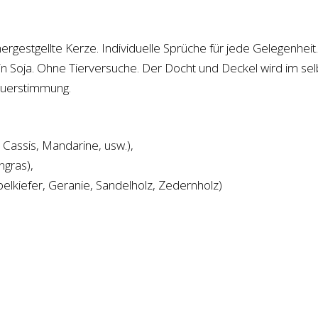
hergestgellte Kerze. Individuelle Sprüche für jede Gelegenhei
kein Soja. Ohne Tierversuche. Der Docht und Deckel wird im se
euerstimmung.
Cassis, Mandarine, usw.),
ngras),
belkiefer, Geranie, Sandelholz, Zedernholz)