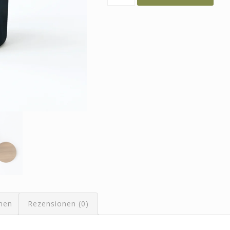
die
Tage
Menge
onen
Rezensionen (0)