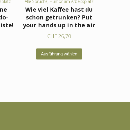
splatz
Alle Sprüche
,
Humor am Arbeitsplatz
ine
Wie viel Kaffee hast du
do-
schon getrunken? Put
iste!
your hands up in the air
CHF
26,70
Dieses
Dieses
Ausführung wählen
Produkt
Produkt
weist
weist
mehrere
mehrere
Varianten
Varianten
auf.
auf.
Die
Die
Optionen
Optionen
können
können
auf
auf