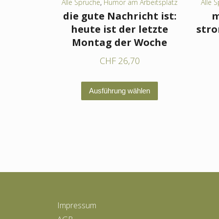
Alle Sprüche
,
Humor am Arbeitsplatz
Alle 
die gute Nachricht ist:
m
heute ist der letzte
str
Montag der Woche
CHF
26,70
Dieses
Ausführung wählen
Produkt
weist
mehrere
Varianten
auf.
Die
Optionen
können
Impressum
auf