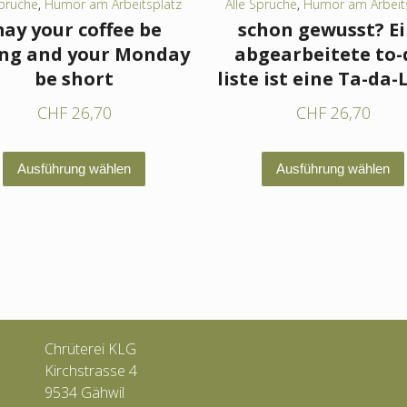
Sprüche
,
Humor am Arbeitsplatz
Alle Sprüche
,
Humor am Arbeit
ay your coffee be
schon gewusst? E
ong and your Monday
abgearbeitete to-
be short
liste ist eine Ta-da-L
CHF
26,70
CHF
26,70
Dieses
Ausführung wählen
Ausführung wählen
Produkt
weist
mehrere
Varianten
auf.
Die
Optionen
Chrüterei KLG
können
Kirchstrasse 4
auf
9534 Gähwil