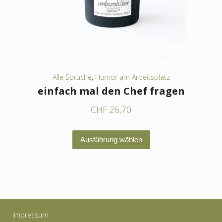
auf
der
Produktseite
gewählt
werden
Alle Sprüche
,
Humor am Arbeitsplatz
einfach mal den Chef fragen
CHF
26,70
Dieses
Ausführung wählen
Produkt
weist
mehrere
Varianten
auf.
Impressum
Die