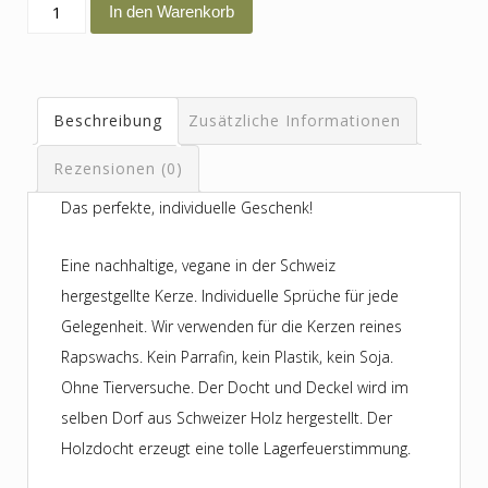
es
In den Warenkorb
kommt
anders
wenn
Beschreibung
Zusätzliche Informationen
man
denkt!
Rezensionen (0)
Menge
Das perfekte, individuelle Geschenk!
Eine nachhaltige, vegane in der Schweiz
hergestgellte Kerze. Individuelle Sprüche für jede
Gelegenheit. Wir verwenden für die Kerzen reines
Rapswachs. Kein Parrafin, kein Plastik, kein Soja.
Ohne Tierversuche. Der Docht und Deckel wird im
selben Dorf aus Schweizer Holz hergestellt. Der
Holzdocht erzeugt eine tolle Lagerfeuerstimmung.