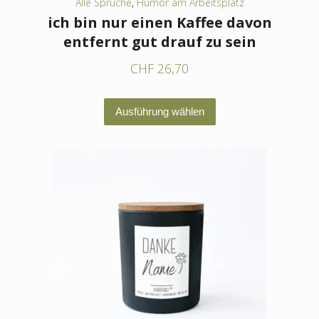
Alle Sprüche
,
Humor am Arbeitsplatz
ich bin nur einen Kaffee davon
entfernt gut drauf zu sein
CHF
26,70
Dieses
Ausführung wählen
Produkt
weist
mehrere
Varianten
auf.
Die
Optionen
können
auf
der