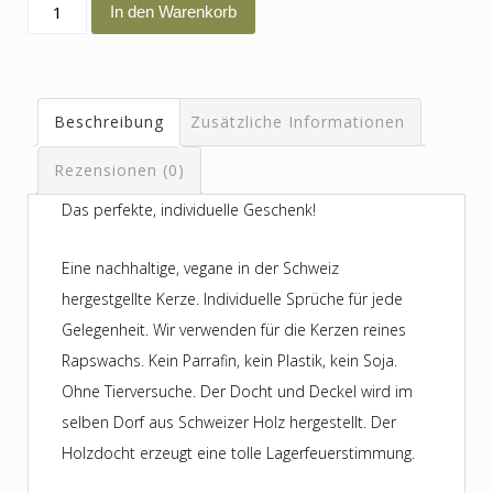
auch
In den Warenkorb
in
der
Trauer
Beschreibung
Zusätzliche Informationen
gibt
es
Rezensionen (0)
Licht
Das perfekte, individuelle Geschenk!
Menge
Eine nachhaltige, vegane in der Schweiz
hergestgellte Kerze. Individuelle Sprüche für jede
Gelegenheit. Wir verwenden für die Kerzen reines
Rapswachs. Kein Parrafin, kein Plastik, kein Soja.
Ohne Tierversuche. Der Docht und Deckel wird im
selben Dorf aus Schweizer Holz hergestellt. Der
Holzdocht erzeugt eine tolle Lagerfeuerstimmung.