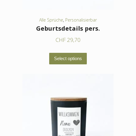
gewählt
werden
Alle Sprüche
,
Personalisierbar
Geburtsdetails pers.
CHF
29,70
Dieses
Select options
Produkt
weist
mehrere
Varianten
auf.
Die
Optionen
können
auf