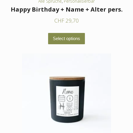
Alle Sprüche
,
Personalisierbar
Happy Birthday + Name + Alter pers.
CHF
29,70
Dieses
Select options
Produkt
weist
mehrere
Varianten
auf.
Die
Optionen
können
auf
der
Produktseite