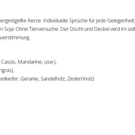
hergestgellte Kerze. Individuelle Sprüche für jede Gelegenhei
kein Soja. Ohne Tierversuche. Der Docht und Deckel wird im se
euerstimmung.
Cassis, Mandarine, usw.),
ngras),
belkiefer, Geranie, Sandelholz, Zedernholz)