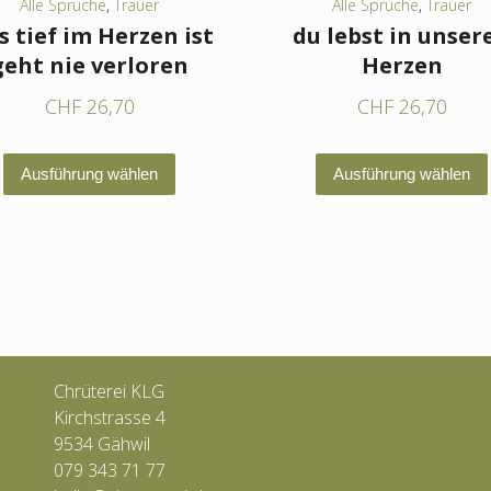
Alle Sprüche
,
Trauer
Alle Sprüche
,
Trauer
 tief im Herzen ist
du lebst in unser
geht nie verloren
Herzen
CHF
26,70
CHF
26,70
Dieses
Ausführung wählen
Ausführung wählen
Produkt
weist
mehrere
Varianten
auf.
Die
Optionen
Chrüterei KLG
können
Kirchstrasse 4
auf
9534 Gähwil
079 343 71 77
der