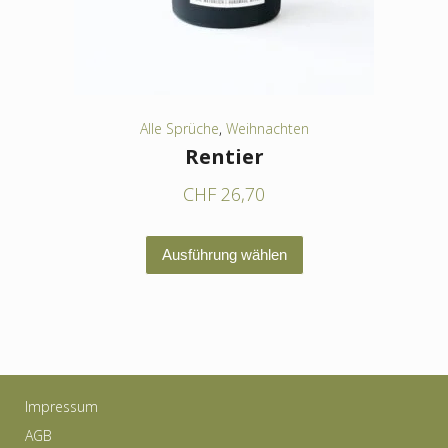
der
Produktseite
gewählt
werden
Alle Sprüche
,
Weihnachten
Rentier
CHF
26,70
Dieses
Ausführung wählen
Produkt
weist
mehrere
Varianten
auf.
Impressum
Die
AGB
Optionen