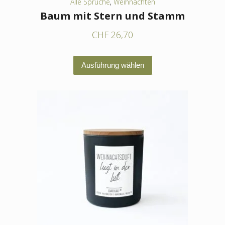
Alle Sprüche
,
Weihnachten
Baum mit Stern und Stamm
CHF
26,70
Dieses
Ausführung wählen
Produkt
weist
mehrere
Varianten
auf.
Die
Optionen
können
auf
der
Produktseite