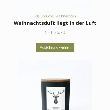
gewählt
werden
Alle Sprüche
,
Weihnachten
Weihnachtsduft liegt in der Luft
CHF
26,70
Dieses
Ausführung wählen
Produkt
weist
mehrere
Varianten
auf.
Die
Optionen
können
auf