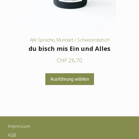
der
Produktseite
gewählt
werden
Alle Sprüche
,
Mundart / Schwiizerdütsch
du bisch mis Ein und Alles
CHF
26,70
Dieses
Ausführung wählen
Produkt
weist
mehrere
Varianten
auf.
Impressum
Die
AGB
Optionen