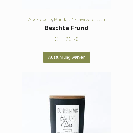
gewählt
werden
Alle Sprüche
,
Mundart / Schwiizerdütsch
Beschtä Fründ
CHF
26,70
Dieses
Ausführung wählen
Produkt
weist
mehrere
Varianten
auf.
Die
Optionen
können
auf