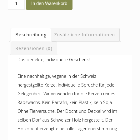
schö
In den Warenkorb
dass
es
di
Beschreibung
Zusätzliche Informationen
git
Menge
Rezensionen (0)
Das perfekte, individuelle Geschenk!
Eine nachhaltige, vegane in der Schweiz
hergestgellte Kerze. Individuelle Sprüche für jede
Gelegenheit. Wir verwenden für die Kerzen reines
Rapswachs. Kein Parrafin, kein Plastik, kein Soja.
Ohne Tierversuche. Der Docht und Deckel wird im
selben Dorf aus Schweizer Holz hergestellt. Der
Holzdocht erzeugt eine tolle Lagerfeuerstimmung.