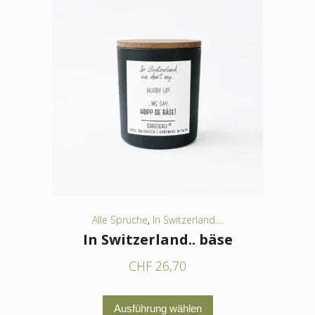
mehrere
Varianten
auf.
Die
Optionen
können
auf
der
Produktseite
gewählt
werden
Alle Sprüche
,
In Switzerland....
In Switzerland.. bäse
CHF
26,70
Dieses
Ausführung wählen