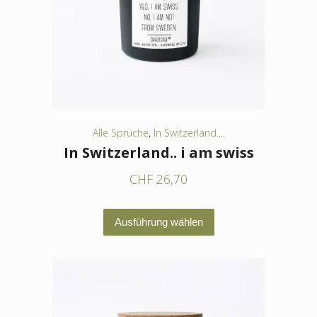
können
auf
der
Produktseite
gewählt
werden
Alle Sprüche
,
In Switzerland....
In Switzerland.. i am swiss
CHF
26,70
Dieses
Ausführung wählen
Produkt
weist
mehrere
Varianten
auf.