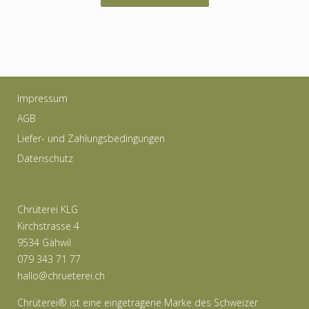
Produkt
weist
mehrere
Varianten
auf.
Impressum
Die
AGB
Optionen
Liefer- und Zahlungsbedingungen
können
Datenschutz
auf
der
Produktseite
Chrüterei KLG
gewählt
Kirchstrasse 4
werden
9534 Gähwil
079 343 71 77
hallo@chrueterei.ch
Chrüterei® ist eine eingetragene Marke des Schweizer