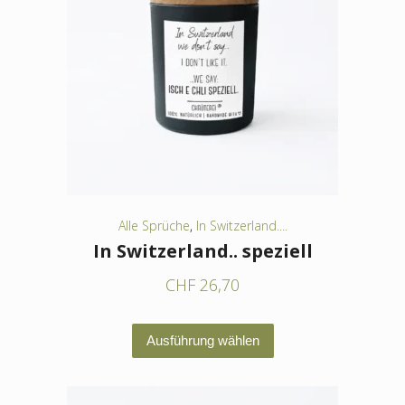
Die
Optionen
können
auf
der
Produktseite
gewählt
werden
Alle Sprüche
,
In Switzerland....
In Switzerland.. speziell
CHF
26,70
Dieses
Ausführung wählen
Produkt
weist