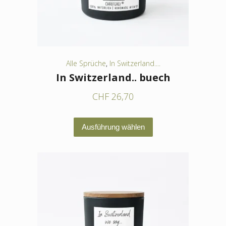
Alle Sprüche
,
In Switzerland....
In Switzerland.. buech
CHF
26,70
Dieses
Ausführung wählen
Produkt
weist
mehrere
Varianten
auf.
Die
Optionen