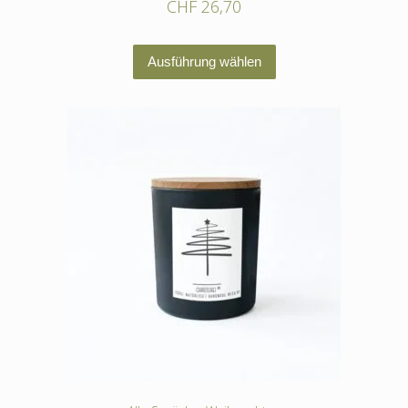
CHF
26,70
Dieses
Ausführung wählen
Produkt
weist
mehrere
Varianten
auf.
Die
Optionen
können
auf
der
Produktseite
gewählt
werden