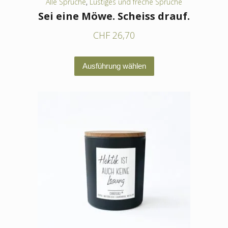
Alle Sprüche
,
Lustiges und freche Sprüche
Sei eine Möwe. Scheiss drauf.
CHF
26,70
Dieses
Ausführung wählen
Produkt
weist
mehrere
Varianten
auf.
Die
Optionen
können
auf
der
Produktseite