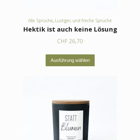
gewählt
werden
Alle Sprüche
,
Lustiges und freche Sprüche
Hektik ist auch keine Lösung
CHF
26,70
Dieses
Ausführung wählen
Produkt
weist
mehrere
Varianten
auf.
Die
Optionen
können
auf