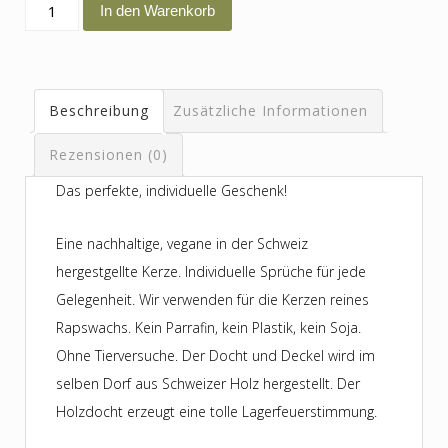
Ich
In den Warenkorb
bin
im
Einklang
Beschreibung
Zusätzliche Informationen
mit
mir
Rezensionen (0)
selbst
Das perfekte, individuelle Geschenk!
Menge
Eine nachhaltige, vegane in der Schweiz
hergestgellte Kerze. Individuelle Sprüche für jede
Gelegenheit. Wir verwenden für die Kerzen reines
Rapswachs. Kein Parrafin, kein Plastik, kein Soja.
Ohne Tierversuche. Der Docht und Deckel wird im
selben Dorf aus Schweizer Holz hergestellt. Der
Holzdocht erzeugt eine tolle Lagerfeuerstimmung.