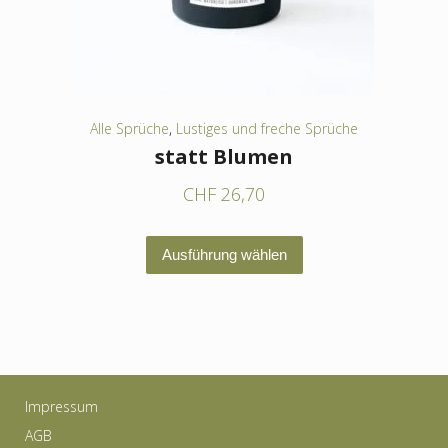
der
Produktseite
gewählt
werden
Alle Sprüche
,
Lustiges und freche Sprüche
statt Blumen
CHF
26,70
Dieses
Ausführung wählen
Produkt
weist
mehrere
Varianten
auf.
Impressum
Die
AGB
Optionen