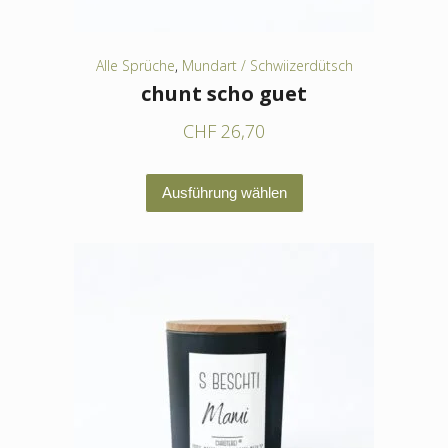
gewählt
werden
Alle Sprüche
,
Mundart / Schwiizerdütsch
chunt scho guet
CHF
26,70
Dieses
Ausführung wählen
Produkt
weist
mehrere
Varianten
auf.
Die
Optionen
können
auf