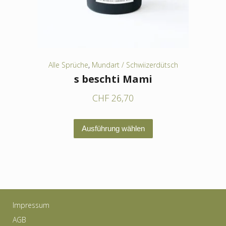
der
Produktseite
gewählt
werden
Alle Sprüche
,
Mundart / Schwiizerdütsch
s beschti Mami
CHF
26,70
Dieses
Ausführung wählen
Produkt
weist
mehrere
Varianten
auf.
Impressum
Die
AGB
Optionen