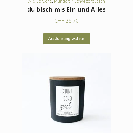
Alle Sprüche
,
Mundart / Schwiizerdütsch
du bisch mis Ein und Alles
CHF
26,70
Dieses
Ausführung wählen
Produkt
weist
mehrere
Varianten
auf.
Die
Optionen
können
auf
der
Produktseite