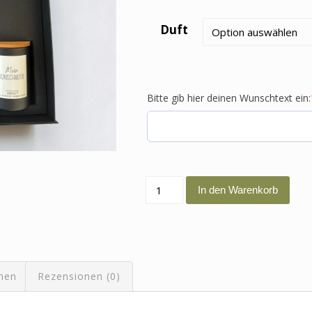
Duft
Bitte gib hier deinen Wunschtext ein:
Geschenkset
In den Warenkorb
"Mein
Wunschmotiv"
Menge
onen
Rezensionen (0)