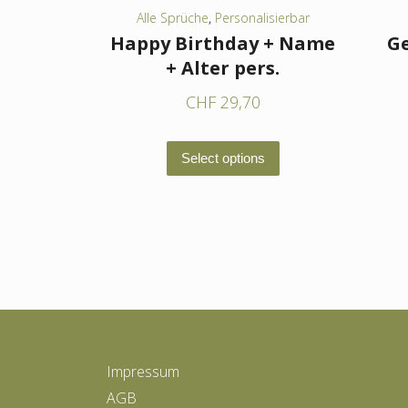
Alle Sprüche
,
Personalisierbar
Happy Birthday + Name
G
+ Alter pers.
CHF
29,70
Dieses
Select options
Produkt
weist
mehrere
Varianten
auf.
Die
Optionen
können
Impressum
auf
AGB
der