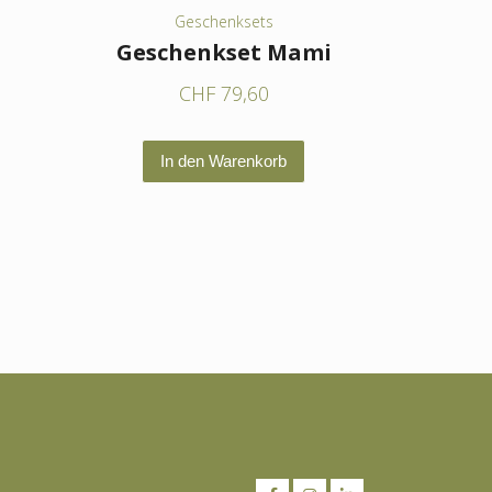
Geschenksets
Geschenkset Mami
CHF
79,60
In den Warenkorb
eses
odukt
ist
hrere
rianten
.
e
tionen
nnen
f
r