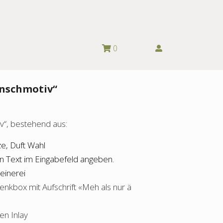
0
nschmotiv“
“, bestehend aus:
ze, Duft Wahl
ten Text im Eingabefeld angeben.
einerei
enkbox mit Aufschrift «Meh als nur ä
en Inlay