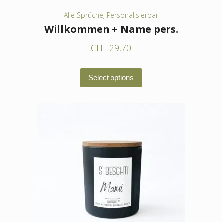
werden
Alle Sprüche
,
Personalisierbar
Willkommen + Name pers.
CHF
29,70
Dieses
Select options
Produkt
weist
mehrere
Varianten
auf.
Die
Optionen
können
auf
der