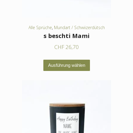
Produktseite
gewählt
werden
Alle Sprüche
,
Mundart / Schwiizerdütsch
s beschti Mami
CHF
26,70
Dieses
Ausführung wählen
Produkt
weist
mehrere
Varianten
auf.
Die
Optionen
können