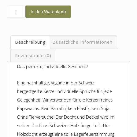
finde
In den Warenkorb
deinen
eigene
Magie
Beschreibung
Zusätzliche Informationen
und
lass
Rezensionen (0)
sie
Das perfekte, individuelle Geschenk!
leuchten
Menge
Eine nachhaltige, vegane in der Schweiz
hergestgellte Kerze. Individuelle Sprüche für jede
Gelegenheit. Wir verwenden für die Kerzen reines
Rapswachs. Kein Parrafin, kein Plastik, kein Soja.
Ohne Tierversuche. Der Docht und Deckel wird im
selben Dorf aus Schweizer Holz hergestellt. Der
Holzdocht erzeugt eine tolle Lagerfeuerstimmung.