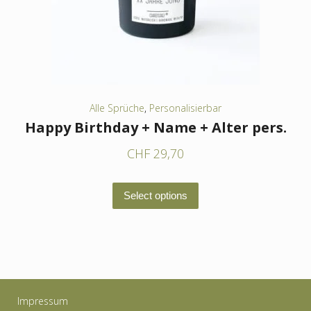
auf
der
Produktseite
gewählt
werden
Alle Sprüche
,
Personalisierbar
Happy Birthday + Name + Alter pers.
CHF
29,70
Dieses
Select options
Produkt
weist
mehrere
Varianten
auf.
Impressum
Die