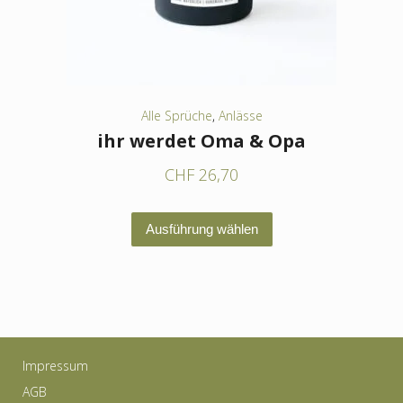
der
Produktseite
gewählt
werden
Alle Sprüche
,
Anlässe
ihr werdet Oma & Opa
CHF
26,70
Dieses
Ausführung wählen
Produkt
weist
mehrere
Varianten
auf.
Impressum
Die
AGB
Optionen