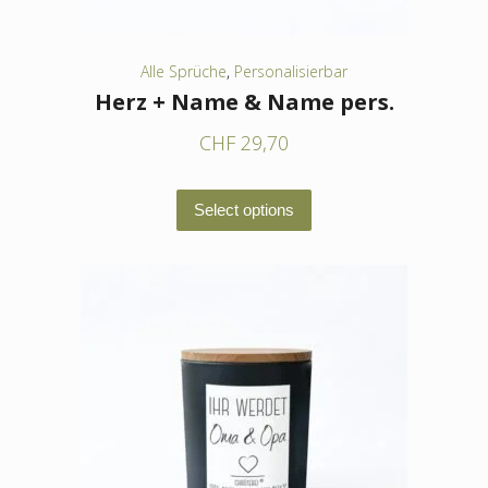
gewählt
werden
Alle Sprüche
,
Personalisierbar
Herz + Name & Name pers.
CHF
29,70
Dieses
Select options
Produkt
weist
mehrere
Varianten
auf.
Die
Optionen
können
auf