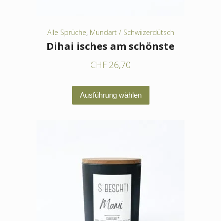
gewählt
werden
Alle Sprüche
,
Mundart / Schwiizerdütsch
Dihai isches am schönste
CHF
26,70
Dieses
Ausführung wählen
Produkt
weist
mehrere
Varianten
auf.
Die
Optionen
können
auf