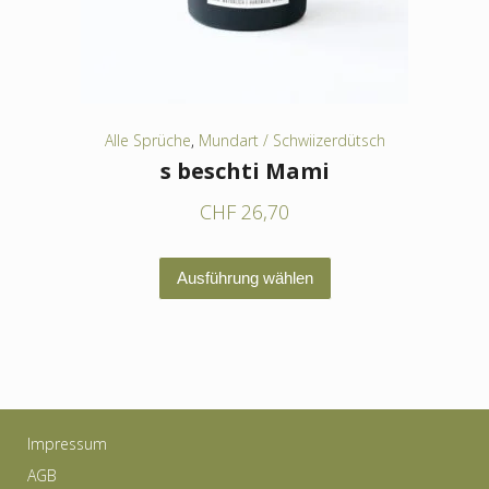
der
Produktseite
gewählt
werden
Alle Sprüche
,
Mundart / Schwiizerdütsch
s beschti Mami
CHF
26,70
Dieses
Ausführung wählen
Produkt
weist
mehrere
Varianten
auf.
Impressum
Die
AGB
Optionen