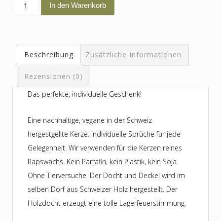
du
In den Warenkorb
bisch
mis
Ein
Beschreibung
Zusätzliche Informationen
und
Alles
Rezensionen (0)
Menge
Das perfekte, individuelle Geschenk!
Eine nachhaltige, vegane in der Schweiz
hergestgellte Kerze. Individuelle Sprüche für jede
Gelegenheit. Wir verwenden für die Kerzen reines
Rapswachs. Kein Parrafin, kein Plastik, kein Soja.
Ohne Tierversuche. Der Docht und Deckel wird im
selben Dorf aus Schweizer Holz hergestellt. Der
Holzdocht erzeugt eine tolle Lagerfeuerstimmung.