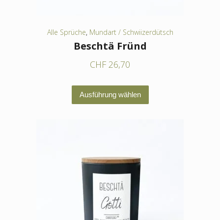
gewählt
werden
Alle Sprüche
,
Mundart / Schwiizerdütsch
Beschtä Fründ
CHF
26,70
Dieses
Ausführung wählen
Produkt
weist
mehrere
Varianten
auf.
Die
Optionen
können
auf