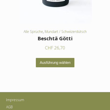
der
Produktseite
gewählt
werden
Alle Sprüche
,
Mundart / Schwiizerdütsch
Beschtä Götti
CHF
26,70
Dieses
Ausführung wählen
Produkt
weist
mehrere
Varianten
auf.
Impressum
Die
AGB
Optionen