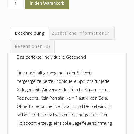
Du
In den Warenkorb
bisch
mini
Heldin
Beschreibung
Zusätzliche Informationen
Menge
Rezensionen (0)
Das perfekte, individuelle Geschenk!
Eine nachhaltige, vegane in der Schweiz
hergestgellte Kerze. Individuelle Sprüche für jede
Gelegenheit. Wir verwenden für die Kerzen reines
Rapswachs. Kein Parrafin, kein Plastik, kein Soja.
Ohne Tierversuche. Der Docht und Deckel wird im
selben Dorf aus Schweizer Holz hergestellt. Der
Holzdocht erzeugt eine tolle Lagerfeuerstimmung.