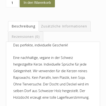
Du
In den Warenkorb
bisch
en
Schatz!
Beschreibung
Zusätzliche Informationen
Menge
Rezensionen (0)
Das perfekte, individuelle Geschenk!
Eine nachhaltige, vegane in der Schweiz
hergestgellte Kerze. Individuelle Sprüche für jede
Gelegenheit. Wir verwenden für die Kerzen reines
Rapswachs. Kein Parrafin, kein Plastik, kein Soja.
Ohne Tierversuche. Der Docht und Deckel wird im
selben Dorf aus Schweizer Holz hergestellt. Der
Holzdocht erzeugt eine tolle Lagerfeuerstimmung.