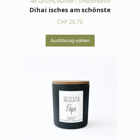
Alle Sprüche
,
Mundart / Schwiizerdütsch
Dihai isches am schönste
CHF
26,70
Dieses
Ausführung wählen
Produkt
weist
mehrere
Varianten
auf.
Die
Optionen
können
auf
der
Produktseite