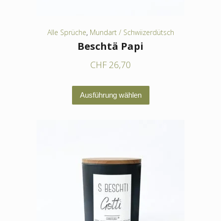
gewählt
werden
Alle Sprüche
,
Mundart / Schwiizerdütsch
Beschtä Papi
CHF
26,70
Dieses
Ausführung wählen
Produkt
weist
mehrere
Varianten
auf.
Die
Optionen
können
auf