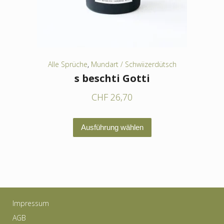
der
Produktseite
gewählt
werden
Alle Sprüche
,
Mundart / Schwiizerdütsch
s beschti Gotti
CHF
26,70
Dieses
Ausführung wählen
Produkt
weist
mehrere
Varianten
auf.
Impressum
Die
AGB
Optionen