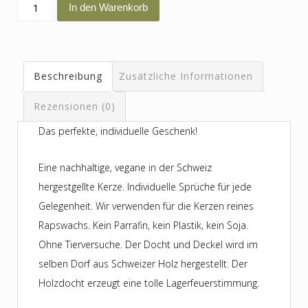
Du
In den Warenkorb
bisch
di
Best
Beschreibung
Zusätzliche Informationen
Menge
Rezensionen (0)
Das perfekte, individuelle Geschenk!
Eine nachhaltige, vegane in der Schweiz
hergestgellte Kerze. Individuelle Sprüche für jede
Gelegenheit. Wir verwenden für die Kerzen reines
Rapswachs. Kein Parrafin, kein Plastik, kein Soja.
Ohne Tierversuche. Der Docht und Deckel wird im
selben Dorf aus Schweizer Holz hergestellt. Der
Holzdocht erzeugt eine tolle Lagerfeuerstimmung.