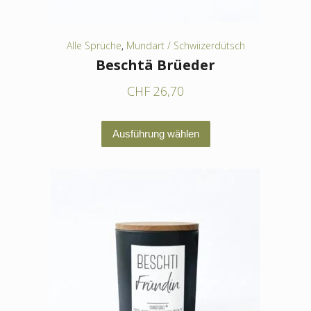
gewählt
werden
Alle Sprüche
,
Mundart / Schwiizerdütsch
Beschtä Brüeder
CHF
26,70
Dieses
Ausführung wählen
Produkt
weist
mehrere
Varianten
auf.
Die
Optionen
können
auf