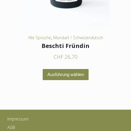
der
Produktseite
gewählt
werden
Alle Sprüche
,
Mundart / Schwiizerdütsch
Beschti Fründin
CHF
26,70
Dieses
Ausführung wählen
Produkt
weist
mehrere
Varianten
auf.
Impressum
Die
AGB
Optionen