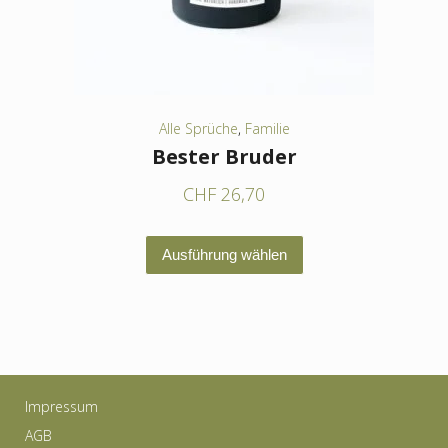
der
Produktseite
gewählt
werden
Alle Sprüche
,
Familie
Bester Bruder
CHF
26,70
Dieses
Ausführung wählen
Produkt
weist
mehrere
Varianten
auf.
Impressum
Die
AGB
Optionen