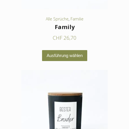
gewählt
werden
Alle Sprüche
,
Familie
Family
CHF
26,70
Dieses
Ausführung wählen
Produkt
weist
mehrere
Varianten
auf.
Die
Optionen
können
auf