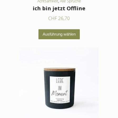
Achtsamkeit
,
Alle Sprüche
ich bin jetzt Offline
CHF
26,70
Dieses
Ausführung wählen
Produkt
weist
mehrere
Varianten
auf.
Die
Optionen
können
auf
der
Produktseite