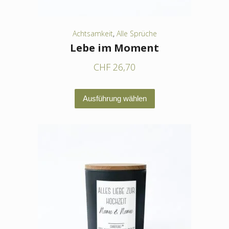
gewählt
werden
Achtsamkeit
,
Alle Sprüche
Lebe im Moment
CHF
26,70
Dieses
Ausführung wählen
Produkt
weist
mehrere
Varianten
auf.
Die
Optionen
können
auf