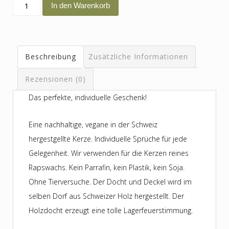
Angst
In den Warenkorb
beginnt
im
Kopf.
Beschreibung
Zusätzliche Informationen
Mut
auch.
Rezensionen (0)
Menge
Das perfekte, individuelle Geschenk!
Eine nachhaltige, vegane in der Schweiz
hergestgellte Kerze. Individuelle Sprüche für jede
Gelegenheit. Wir verwenden für die Kerzen reines
Rapswachs. Kein Parrafin, kein Plastik, kein Soja.
Ohne Tierversuche. Der Docht und Deckel wird im
selben Dorf aus Schweizer Holz hergestellt. Der
Holzdocht erzeugt eine tolle Lagerfeuerstimmung.