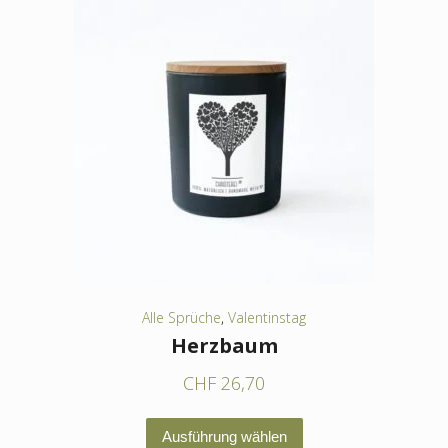
mehrere
Varianten
auf.
Die
Optionen
können
auf
der
Produktseite
gewählt
werden
Alle Sprüche
,
Valentinstag
Herzbaum
CHF
26,70
Dieses
Ausführung wählen