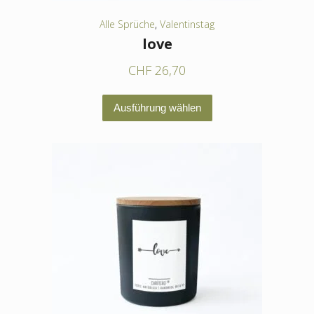
werden
Alle Sprüche
,
Valentinstag
love
CHF
26,70
Dieses
Ausführung wählen
Produkt
weist
mehrere
Varianten
auf.
Die
Optionen
können
auf
der