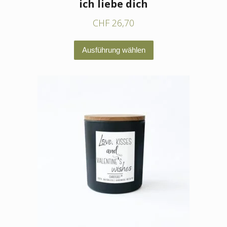
ich liebe dich
CHF
26,70
Dieses
Ausführung wählen
Produkt
weist
mehrere
Varianten
auf.
Die
Optionen
können
auf
der
Produktseite
gewählt