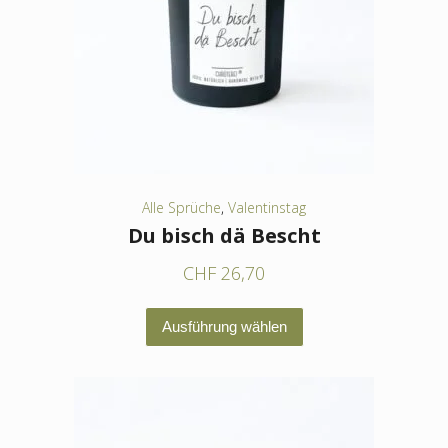
Optionen
können
auf
der
Produktseite
gewählt
werden
Alle Sprüche
,
Valentinstag
Du bisch dä Bescht
CHF
26,70
Dieses
Ausführung wählen
Produkt
weist
mehrere
Varianten