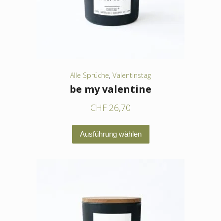
auf
der
Produktseite
gewählt
werden
Alle Sprüche
,
Valentinstag
be my valentine
CHF
26,70
Dieses
Ausführung wählen
Produkt
weist
mehrere
Varianten
auf.
Die