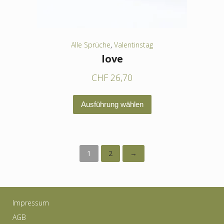
Produktseite
gewählt
werden
Alle Sprüche
,
Valentinstag
love
CHF
26,70
Dieses
Ausführung wählen
Produkt
weist
mehrere
1
2
→
Varianten
auf.
Die
Optionen
Impressum
können
AGB