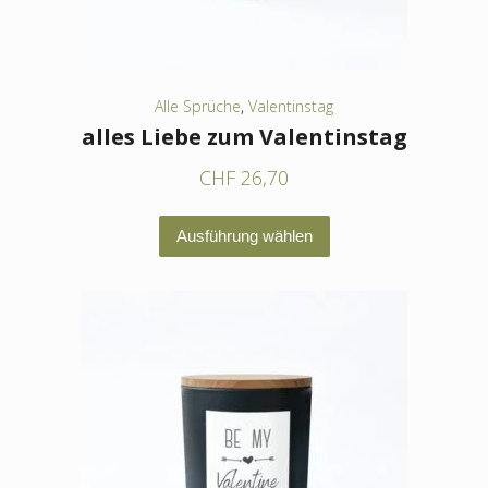
Alle Sprüche
,
Valentinstag
alles Liebe zum Valentinstag
CHF
26,70
Dieses
Ausführung wählen
Produkt
weist
mehrere
Varianten
auf.
Die
Optionen
können