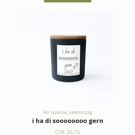
Produkt
weist
mehrere
Varianten
auf.
Die
Optionen
können
auf
der
Produktseite
gewählt
werden
Alle Sprüche
,
Valentinstag
i ha di soooooooo gern
CHF
26,70