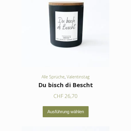
auf.
Die
Optionen
können
auf
der
Produktseite
gewählt
werden
Alle Sprüche
,
Valentinstag
Du bisch di Bescht
CHF
26,70
Dieses
Ausführung wählen
Produkt
weist