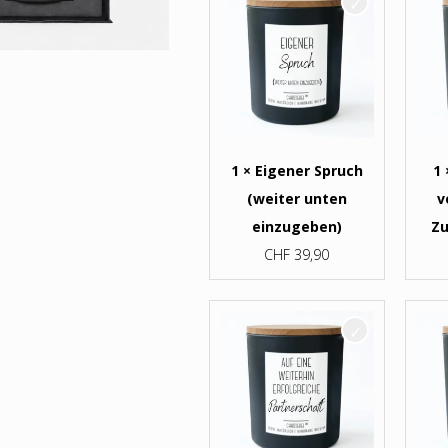
1 × Eigener Spruch
1 
(weiter unten
v
einzugeben)
Z
CHF
39,90