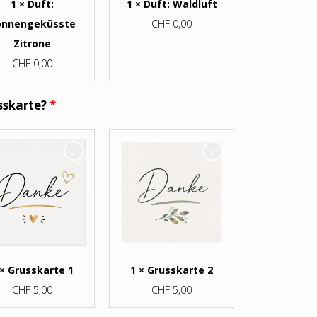
1 × Duft:
1 × Duft: Waldluft
onnengeküsste
CHF
0,00
Zitrone
CHF
0,00
sskarte?
 × Grusskarte 1
1 × Grusskarte 2
CHF
5,00
CHF
5,00