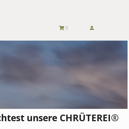
0
öchtest unsere CHRÜTEREI
®