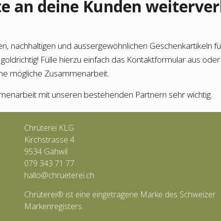
e an deine Kunden weiterve
hen, nachhaltigen und aussergewöhnlichen Geschenkartikeln fü
 goldrichtig! Fülle hierzu einfach das Kontaktformular aus oder
eine mögliche Zusammenarbeit.
menarbeit mit unseren bestehenden Partnern sehr wichtig.
Chrüterei KLG
Kirchstrasse 4
9534 Gähwil
079 343 71 77
hallo@chrueterei.ch
Chrüterei® ist eine eingetragene Marke des Schweizer
Markenregisters.